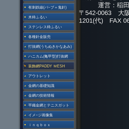
運営：稲田金
有刺鉄線(バ−ブ＝鬼針)
〒542-0063 大
木枠ふるい
1201(代) FAX 06
ステンレス枠ふるい
各種針金販売
打抜網(うちぬきかなあみ)
ハニカム(亀甲型)打抜網
装飾網PADDY ＭESH
アウトレット
金網の基礎知識
金網の技術情報
平織金網とテニスガット
イメ−ジ画像集
ｉｎｑｂｏｘ