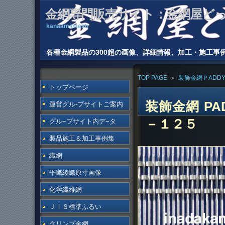
金網専門販売サイト：金網屋ど
kanaami/mesh
各種金網製品の300超の画像、詳細情報、加工・施工事
TOP PAGE
＞
装飾金網ＰADDY
トップページ
装飾金網 PAD
運営グル-プサイトご案内
－１２５
グル−プサイト内デ−タ
製品施工＆加工事例集
織網
平織綾織原寸画像
化学繊維網
ＪＩＳ標準ふるい
クリンプ金網