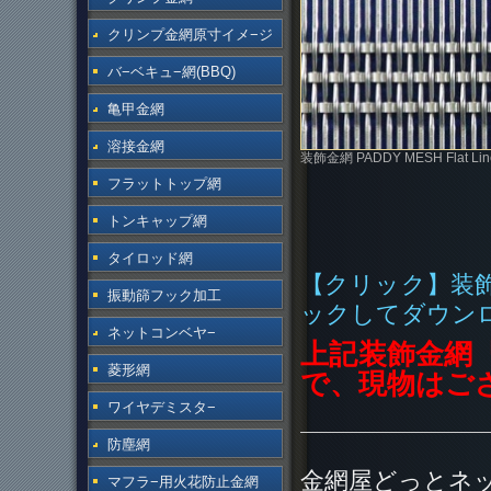
クリンプ金網原寸イメ−ジ
バ−ベキュ−網(BBQ)
亀甲金網
溶接金網
装飾金網 PADDY MESH Flat L
フラットトップ網
トンキャップ網
タイロッド網
【クリック】装飾金
振動篩フック加工
ックしてダウン
ネットコンベヤ−
上記装飾金網『
菱形網
で、現物はご
ワイヤデミスタ−
防塵網
金網屋どっとネ
マフラ−用火花防止金網