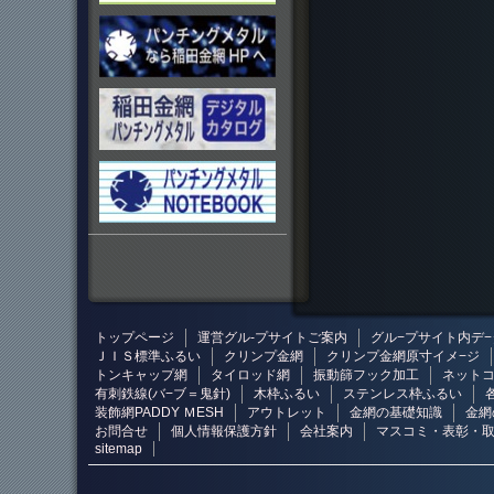
トップページ
運営グル-プサイトご案内
グル−プサイト内デ−
ＪＩＳ標準ふるい
クリンプ金網
クリンプ金網原寸イメ−ジ
トンキャップ網
タイロッド網
振動篩フック加工
ネットコ
有刺鉄線(バ−ブ＝鬼針)
木枠ふるい
ステンレス枠ふるい
装飾網PADDY ＭESH
アウトレット
金網の基礎知識
金網
お問合せ
個人情報保護方針
会社案内
マスコミ・表彰・
sitemap